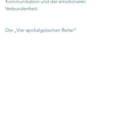
Kommunikation und der emotionalen 
Verbundenheit.
Die „Vier apokalyptischen Reiter“ 
bieten einen wertvollen Rahmen, um 
die Fallstricke in Beziehungen zu 
verstehen und ihnen 
entgegenzuwirken.
Manchmal sind die Fronten allerdings 
so verhärtet, dass die Bereitschaft sich 
auf das einzulassen, was der andere 
wirklich sagt, eingeschränkt oder sogar 
ganz fehlt. In der Paartherapie begleite 
ich meine Klientinnen und Klienten 
dabei, ihre Muster und Konflikte zu 
erkennen und aufzulösen. So kann sich 
emotionale Verbundenheit wieder 
entwickeln. Ich bin immer wieder 