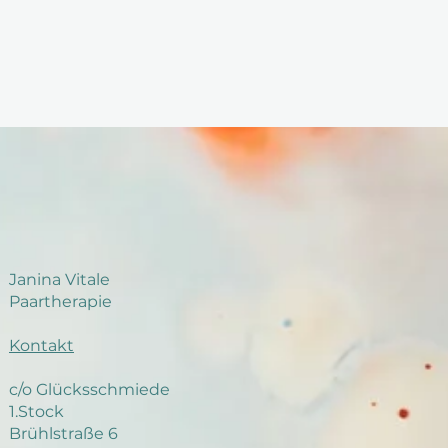
Janina Vitale
Paartherapie
Kontakt
c/o Glücksschmiede
1.Stock
Brühlstraße 6