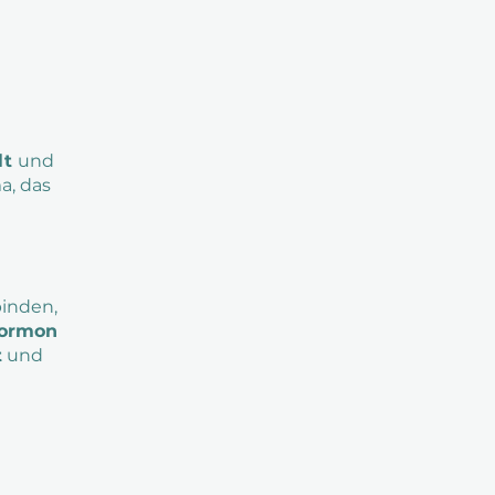
lt
und
a, das
binden,
ormon
t
und