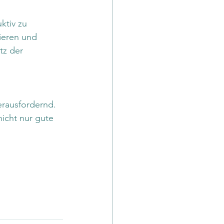
ktiv zu 
ieren und 
tz der 
erausfordernd. 
icht nur gute 