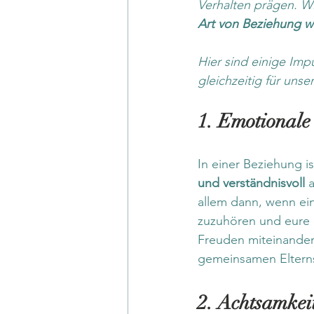
Verhalten prägen. Wi
Art von Beziehung wol
Hier sind einige Impu
gleichzeitig für unse
1. Emotionale
In einer Beziehung i
und verständnisvoll
 
allem dann, wenn ei
zuzuhören und eure 
Freuden miteinander.
gemeinsamen Elterns
2. Achtsamkeit