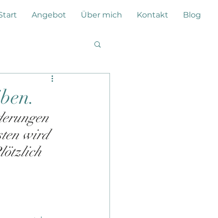
Start
Angebot
Über mich
Kontakt
Blog
iben.
nderungen 
ten wird 
ötzlich 