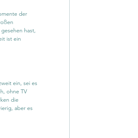
omente der 
großen 
 gesehen hast, 
t ist ein 
weit ein, sei es 
ch, ohne TV 
ken die 
erig, aber es 