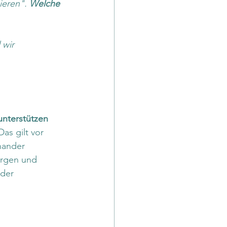
ieren". 
Welche 
 wir 
unterstützen 
as gilt vor 
nander 
orgen und 
der 