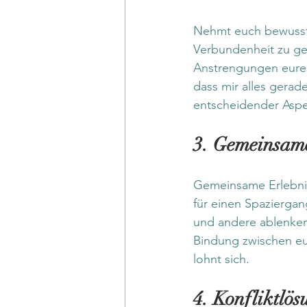
Nehmt euch bewusst 
Verbundenheit zu ge
Anstrengungen eures
dass mir alles gerad
entscheidender Aspe
3. Gemeinsame
Gemeinsame Erlebnis
für einen Spazierga
und andere ablenken
Bindung zwischen euc
lohnt sich.
4. Konfliktlös